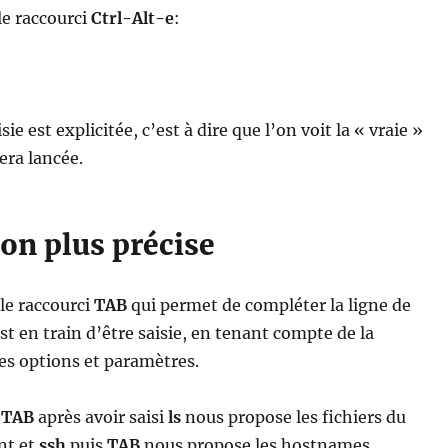
 le raccourci
Ctrl-Alt-e
:
e est explicitée, c’est à dire que l’on voit la « vraie »
ra lancée.
on plus précise
le raccourci
TAB
qui permet de compléter la ligne de
 en train d’être saisie, en tenant compte de la
s options et paramètres.
r
TAB
après avoir saisi
ls
nous propose les fichiers du
nt et
ssh
puis
TAB
nous propose les hostnames