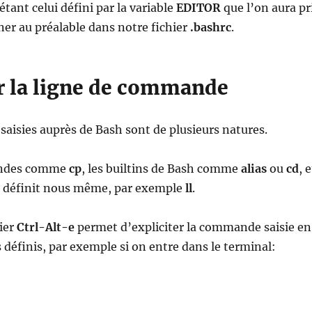
 étant celui défini par la variable
EDITOR
que l’on aura pr
ner au préalable dans notre fichier
.bashrc
.
er la ligne de commande
isies auprès de Bash sont de plusieurs natures.
andes comme
cp
, les builtins de Bash comme
alias
ou
cd
, e
on définit nous même, par exemple
ll
.
vier
Ctrl-Alt-e
permet d’expliciter la commande saisie en
as définis, par exemple si on entre dans le terminal: