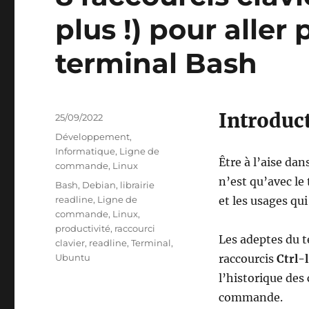
plus !) pour aller 
terminal Bash
Introduc
Publié
25/09/2022
le
Catégories
Développement
,
Informatique
,
Ligne de
Être à l’aise dan
commande
,
Linux
n’est qu’avec le 
Étiquettes
Bash
,
Debian
,
librairie
readline
,
Ligne de
et les usages qu
commande
,
Linux
,
productivité
,
raccourci
Les adeptes du 
clavier
,
readline
,
Terminal
,
Ubuntu
raccourcis
Ctrl-l
l’historique de
commande.