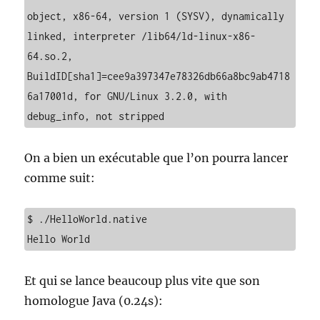
object, x86-64, version 1 (SYSV), dynamically 
linked, interpreter /lib64/ld-linux-x86-
64.so.2, 
BuildID[sha1]=cee9a397347e78326db66a8bc9ab4718
6a17001d, for GNU/Linux 3.2.0, with 
debug_info, not stripped
On a bien un exécutable que l’on pourra lancer
comme suit:
$ ./HelloWorld.native 

Hello World
Et qui se lance beaucoup plus vite que son
homologue Java (0.24s):