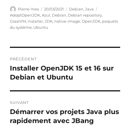
Auteur
Publié
Catégories
Étiquettes
Pierre-Yves
20/03/2021
Debian
,
Java
le
AdoptOpenJDK
,
Azul
,
Debian
,
Debian repository
,
GraalVM
,
installer
,
JDK
,
native-image
,
OpenJDK
,
paquets
du système
,
Ubuntu
Navigation
PRÉCÉDENT
de
Installer OpenJDK 15 et 16 sur
Publication
précédente :
Debian et Ubuntu
l’article
SUIVANT
Démarrer vos projets Java plus
Publication
suivante :
rapidement avec JBang