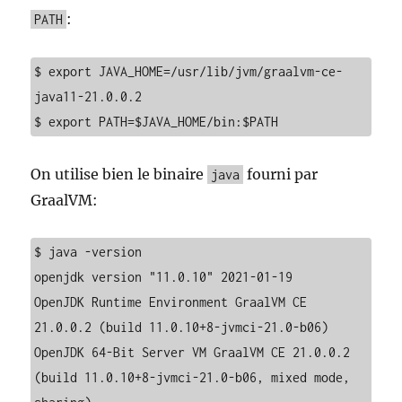
:
PATH
$ export JAVA_HOME=/usr/lib/jvm/graalvm-ce-
java11-21.0.0.2

$ export PATH=$JAVA_HOME/bin:$PATH
On utilise bien le binaire
fourni par
java
GraalVM:
$ java -version

openjdk version "11.0.10" 2021-01-19

OpenJDK Runtime Environment GraalVM CE 
21.0.0.2 (build 11.0.10+8-jvmci-21.0-b06)

OpenJDK 64-Bit Server VM GraalVM CE 21.0.0.2 
(build 11.0.10+8-jvmci-21.0-b06, mixed mode, 