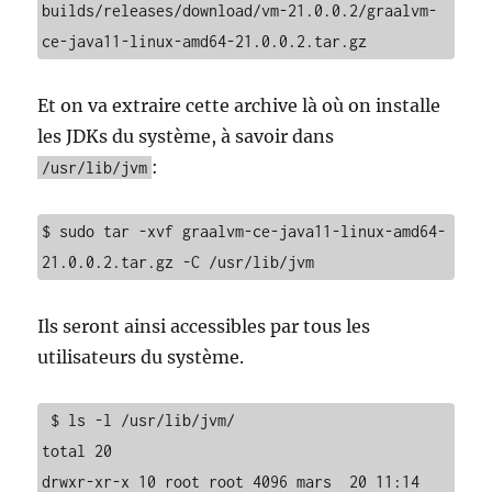
builds/releases/download/vm-21.0.0.2/graalvm-
ce-java11-linux-amd64-21.0.0.2.tar.gz
Et on va extraire cette archive là où on installe
les JDKs du système, à savoir dans
:
/usr/lib/jvm
$ sudo tar -xvf graalvm-ce-java11-linux-amd64-
21.0.0.2.tar.gz -C /usr/lib/jvm
Ils seront ainsi accessibles par tous les
utilisateurs du système.
 $ ls -l /usr/lib/jvm/

total 20

drwxr-xr-x 10 root root 4096 mars  20 11:14 