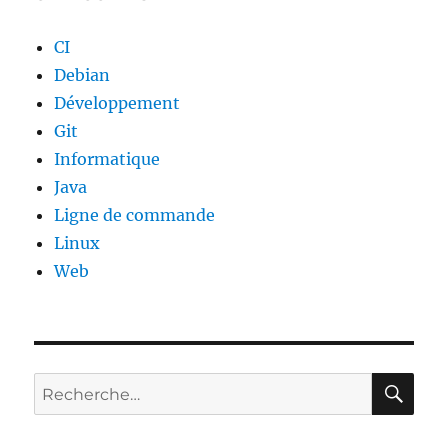
CI
Debian
Développement
Git
Informatique
Java
Ligne de commande
Linux
Web
RE
Recherche
pour :