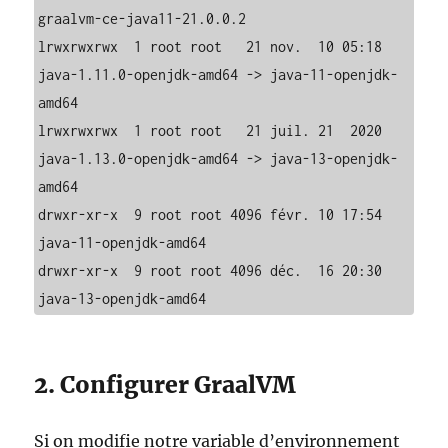
graalvm-ce-java11-21.0.0.2

lrwxrwxrwx  1 root root   21 nov.  10 05:18 
java-1.11.0-openjdk-amd64 -> java-11-openjdk-
amd64

lrwxrwxrwx  1 root root   21 juil. 21  2020 
java-1.13.0-openjdk-amd64 -> java-13-openjdk-
amd64

drwxr-xr-x  9 root root 4096 févr. 10 17:54 
java-11-openjdk-amd64

drwxr-xr-x  9 root root 4096 déc.  16 20:30 
java-13-openjdk-amd64
2. Configurer GraalVM
Si on modifie notre variable d’environnement