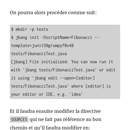
On pourra alors procéder comme suit:
$ mkdir -p tests

$ jbang init -DscriptName=Fibonacci --
template=junit5@grumpyf0x48 
tests/FibonacciTest.java

[jbang] File initialized. You can now run it 
with 'jbang tests/FibonacciTest.java' or edit 
it using 'jbang edit --open=[editor] 
tests/FibonacciTest.java' where [editor] is 
your editor or IDE, e.g. 'idea'
Et il faudra ensuite modifier la directive
qui ne fait pas référence au bon
SOURCES
chemin et qu’il faudra modifier en: