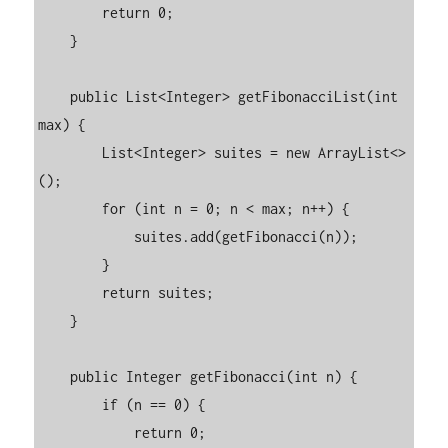
        return 0;

    }

    public List<Integer> getFibonacciList(int 
max) {

        List<Integer> suites = new ArrayList<>
();

        for (int n = 0; n < max; n++) {

            suites.add(getFibonacci(n));

        }

        return suites;

    }

    public Integer getFibonacci(int n) {

        if (n == 0) {

            return 0;
