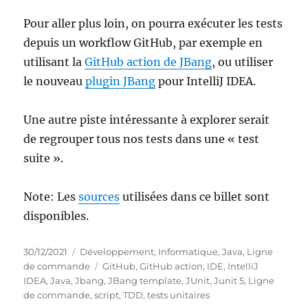
Pour aller plus loin, on pourra exécuter les tests
depuis un workflow GitHub, par exemple en
utilisant la
GitHub action de JBang
, ou utiliser
le nouveau
plugin JBang
pour IntelliJ IDEA.
Une autre piste intéressante à explorer serait
de regrouper tous nos tests dans une « test
suite ».
Note: Les
sources
utilisées dans ce billet sont
disponibles.
Publié
Catégories
30/12/2021
Développement
,
Informatique
,
Java
,
Ligne
le
Étiquettes
de commande
GitHub
,
GitHub action
,
IDE
,
IntelliJ
IDEA
,
Java
,
Jbang
,
JBang template
,
JUnit
,
Junit 5
,
Ligne
de commande
,
script
,
TDD
,
tests unitaires