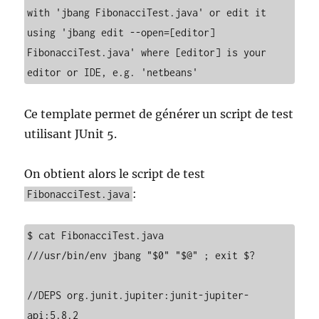
with 'jbang FibonacciTest.java' or edit it 
using 'jbang edit --open=[editor] 
FibonacciTest.java' where [editor] is your 
editor or IDE, e.g. 'netbeans'
Ce template permet de générer un script de test
utilisant JUnit 5.
On obtient alors le script de test
:
FibonacciTest.java
$ cat FibonacciTest.java 

///usr/bin/env jbang "$0" "$@" ; exit $?

//DEPS org.junit.jupiter:junit-jupiter-
api:5.8.2
