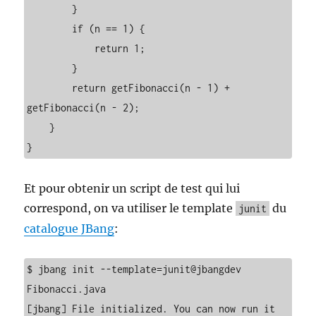
        }

        if (n == 1) {

            return 1;

        }

        return getFibonacci(n - 1) + 
getFibonacci(n - 2);

    }

}
Et pour obtenir un script de test qui lui
correspond, on va utiliser le template
du
junit
catalogue JBang
:
$ jbang init --template=junit@jbangdev 
Fibonacci.java 

[jbang] File initialized. You can now run it 