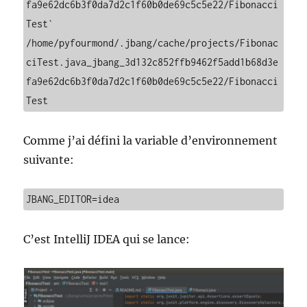
fa9e62dc6b3f0da7d2c1f60b0de69c5c5e22/Fibonacci
Test`

/home/pyfourmond/.jbang/cache/projects/Fibonac
ciTest.java_jbang_3d132c852ffb9462f5add1b68d3e
fa9e62dc6b3f0da7d2c1f60b0de69c5c5e22/Fibonacci
Test
Comme j’ai défini la variable d’environnement
suivante:
JBANG_EDITOR=idea
C’est IntelliJ IDEA qui se lance: