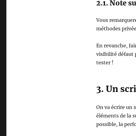
2.1. Note s
Vous remarquerez
méthodes privées
En revanche, fair
visibilité défau
tester !
3. Un scr
On va écrire un s
éléments de la s
possible, la per