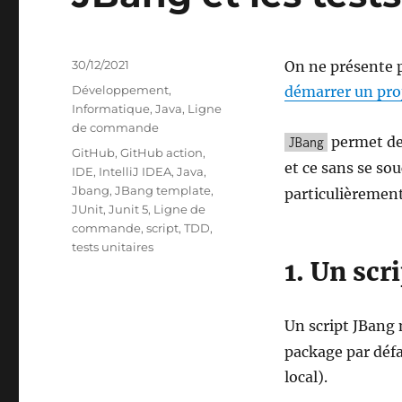
Publié
30/12/2021
On ne présente p
le
Catégories
Développement
,
démarrer un pro
Informatique
,
Java
,
Ligne
de commande
permet de
JBang
Étiquettes
GitHub
,
GitHub action
,
et ce sans se so
IDE
,
IntelliJ IDEA
,
Java
,
Jbang
,
JBang template
,
particulièremen
JUnit
,
Junit 5
,
Ligne de
commande
,
script
,
TDD
,
tests unitaires
1. Un scr
Un script JBang 
package par défau
local).