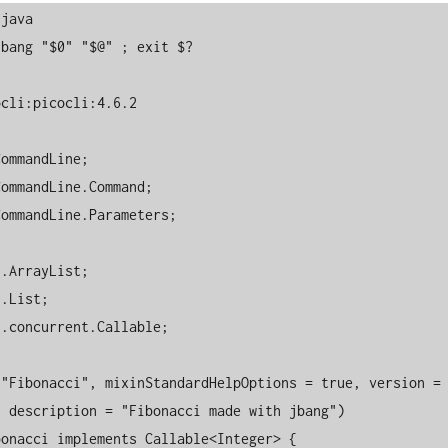
java 

bang "$0" "$@" ; exit $?

cli:picocli:4.6.2

ommandLine;

ommandLine.Command;

ommandLine.Parameters;

.ArrayList;

.List;

.concurrent.Callable;

"Fibonacci", mixinStandardHelpOptions = true, version = 
 description = "Fibonacci made with jbang")

onacci implements Callable<Integer> {
