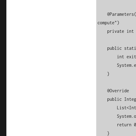
    @Parameters(index = "0", description = "Number of elements to 
compute")

    private int max;

    public static void main(String... args) {

        int exitCode = new CommandLine(new Fibonacci()).execute(args);

        System.exit(exitCode);

    }

    @Override

    public Integer call() {

        List<Integer> suites = getFibonacciList(max);

        System.out.println(suites);

        return 0;

    }
