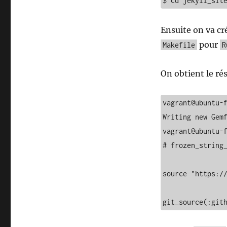
$ cd jekyll_sit
Ensuite on va cr
pour
Makefile
R
On obtient le rés
vagrant@ubuntu-f
Writing new Gemf
vagrant@ubuntu-f
# frozen_string_
source "https://
git_source(:git