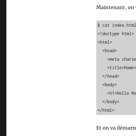
Maintenant, on v
$ cat index.html
<!doctype html>

<html>

  <head>

    <meta charset="utf-8">

    <title>Home</title>

  </head>

  <body>

    <h1>Hello World!</h1>

  </body>

</html>
Et on va démarre