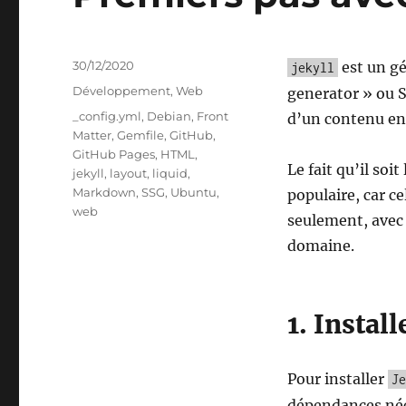
Publié
30/12/2020
est un gé
jekyll
le
Catégories
Développement
,
Web
generator » ou S
Étiquettes
_config.yml
,
Debian
,
Front
d’un contenu e
Matter
,
Gemfile
,
GitHub
,
GitHub Pages
,
HTML
,
Le fait qu’il soi
jekyll
,
layout
,
liquid
,
Markdown
,
SSG
,
Ubuntu
,
populaire, car c
web
seulement, avec 
domaine.
1. Install
Pour installer
Je
dépendances néc