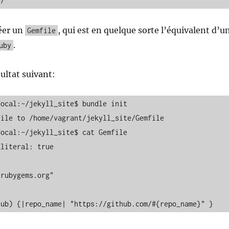
e/
éer un
, qui est en quelque sorte l’équivalent d’u
Gemfile
.
uby
ultat suivant:
ocal:~/jekyll_site$ bundle init

ile to /home/vagrant/jekyll_site/Gemfile

ocal:~/jekyll_site$ cat Gemfile 

literal: true

rubygems.org"

hub) {|repo_name| "https://github.com/#{repo_name}" }