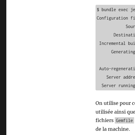
$ bundle exec je
Configuration fi
            Source: /home/vagrant/jekyll_site

       Destination: /home/vagrant/jekyll_site/_site

 Incremental build: disabled. Enable with --incremental

      Generating... 

                    done in 0.01 
 Auto-regeneration: enabled for '/home/vagrant/jekyll_site'

    Server address: http://0.0.0.0:4000

  Server runni
On utilise pour
utilisée ainsi qu
fichiers
Gemfile
de la machine.