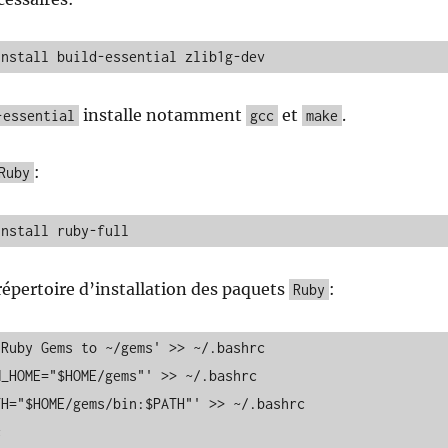
install build-essential zlib1g-dev
installe notamment
et
.
-essential
gcc
make
:
Ruby
install ruby-full
répertoire d’installation des paquets
:
Ruby
Ruby Gems to ~/gems' >> ~/.bashrc

_HOME="$HOME/gems"' >> ~/.bashrc

H="$HOME/gems/bin:$PATH"' >> ~/.bashrc

c