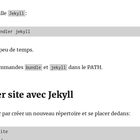
alle
:
Jekyll
undler jekyll
 peu de temps.
 commandes
et
dans le PATH.
bundle
jekyll
r site avec Jekyll
par créer un nouveau répertoire et se placer dedans:
ite
