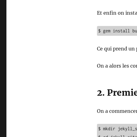
Et enfin on inst
$ gem install b
Ce qui prend un
On a alors les
2. Premie
On a commencer 
$ mkdir jekyll_s