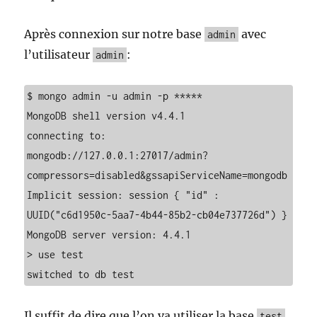
Après connexion sur notre base
avec
admin
l’utilisateur
:
admin
$ mongo admin -u admin -p *****

MongoDB shell version v4.4.1

connecting to: 
mongodb://127.0.0.1:27017/admin?
compressors=disabled&gssapiServiceName=mongodb

Implicit session: session { "id" : 
UUID("c6d1950c-5aa7-4b44-85b2-cb04e737726d") }

MongoDB server version: 4.4.1

> use test

switched to db test
Il suffit de dire que l’on va utiliser la base
test