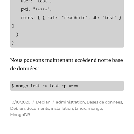
    user: "test",

    pwd: "*****",

    roles: [ { role: "readWrite", db: "test" } 
]

  }

)
Nous pouvons maintenant accéder à notre base
de données:
$ mongo test -u test -p ****
Publié
Catégories
Étiquettes
10/10/2020
Debian
administration
,
Bases de données
,
le
Debian
,
documents
,
installation
,
Linux
,
mongo
,
MongoDB