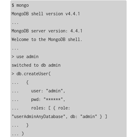
$ mongo

MongoDB shell version v4.4.1

...

MongoDB server version: 4.4.1

Welcome to the MongoDB shell.

...

> use admin

switched to db admin

> db.createUser(

...   {

...     user: "admin",

...     pwd: "******",

...     roles: [ { role: 
"userAdminAnyDatabase", db: "admin" } ]

...   }

... )
