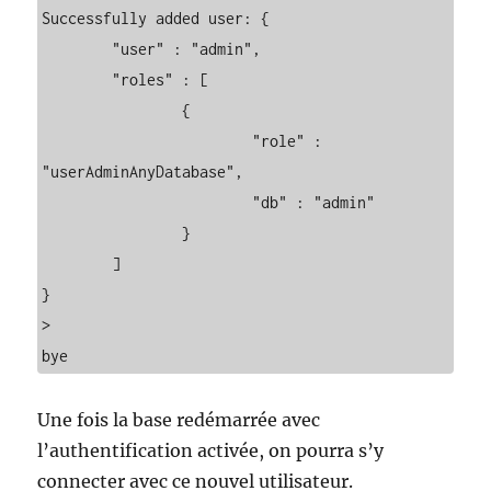
Successfully added user: {

	"user" : "admin",

	"roles" : [

		{

			"role" : 
"userAdminAnyDatabase",

			"db" : "admin"

		}

	]

}

> 

bye
Une fois la base redémarrée avec
l’authentification activée, on pourra s’y
connecter avec ce nouvel utilisateur.