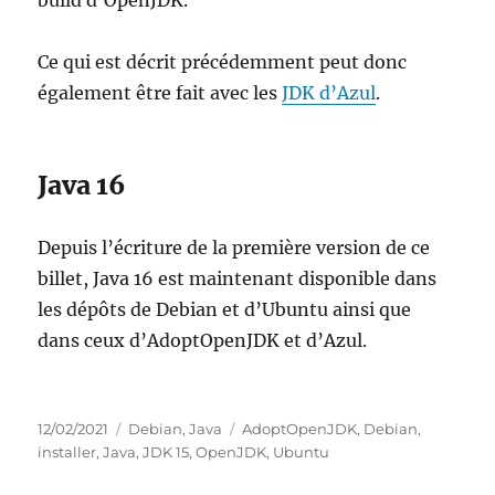
build d’OpenJDK.
Ce qui est décrit précédemment peut donc
également être fait avec les
JDK d’Azul
.
Java 16
Depuis l’écriture de la première version de ce
billet, Java 16 est maintenant disponible dans
les dépôts de Debian et d’Ubuntu ainsi que
dans ceux d’AdoptOpenJDK et d’Azul.
Publié
Catégories
Étiquettes
12/02/2021
Debian
,
Java
AdoptOpenJDK
,
Debian
,
le
installer
,
Java
,
JDK 15
,
OpenJDK
,
Ubuntu