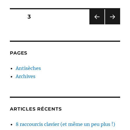
Pagination
PAGE
3
PAG
PAG
des
E
E
PRÉ
SUIV
publications
CÉD
ANT
ENT
E
PAGES
E
Antisèches
Archives
ARTICLES RÉCENTS
8 raccourcis clavier (et même un peu plus !)