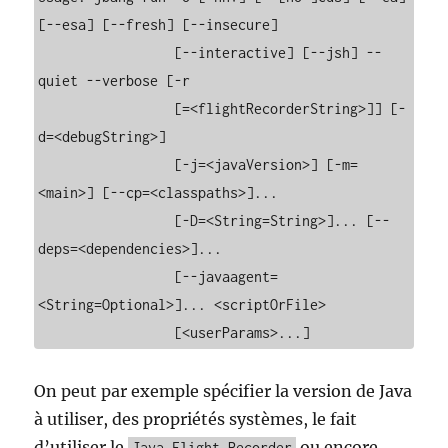
[--esa] [--fresh] [--insecure]

                 [--interactive] [--jsh] --
quiet --verbose [-r

                 [=<flightRecorderString>]] [-
d=<debugString>]

                 [-j=<javaVersion>] [-m=
<main>] [--cp=<classpaths>]...

                 [-D=<String=String>]... [--
deps=<dependencies>]...

                 [--javaagent=
<String=Optional>]... <scriptOrFile>

                 [<userParams>...]
On peut par exemple spécifier la version de Java
à utiliser, des propriétés systèmes, le fait
d’utiliser le
ou encore
Java Flight Recorder