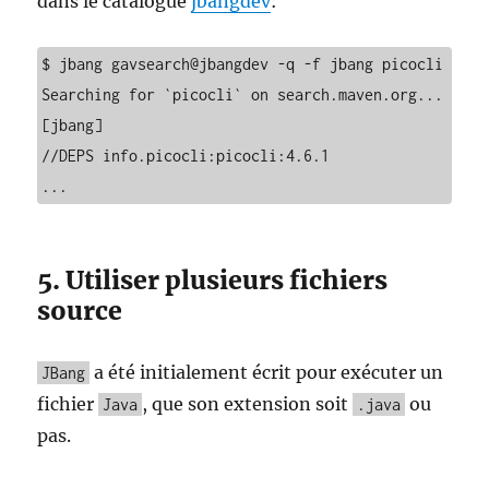
dans le catalogue
jbangdev
:
$ jbang gavsearch@jbangdev -q -f jbang picocli

Searching for `picocli` on search.maven.org...

[jbang]

//DEPS info.picocli:picocli:4.6.1

...
5. Utiliser plusieurs fichiers
source
a été initialement écrit pour exécuter un
JBang
fichier
, que son extension soit
ou
Java
.java
pas.