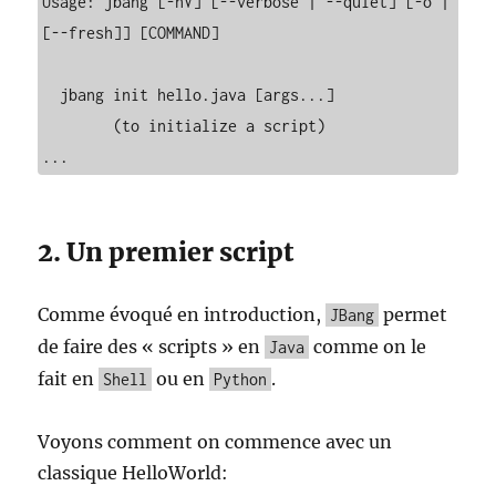
Usage: jbang [-hV] [--verbose | --quiet] [-o | 
[--fresh]] [COMMAND]

  jbang init hello.java [args...]

        (to initialize a script)

...
2. Un premier script
Comme évoqué en introduction,
permet
JBang
de faire des « scripts » en
comme on le
Java
fait en
ou en
.
Shell
Python
Voyons comment on commence avec un
classique HelloWorld: