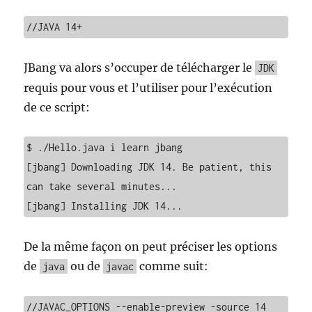
//JAVA 14+
JBang va alors s’occuper de télécharger le
JDK
requis pour vous et l’utiliser pour l’exécution
de ce script:
$ ./Hello.java i learn jbang

[jbang] Downloading JDK 14. Be patient, this 
can take several minutes...

[jbang] Installing JDK 14...
De la même façon on peut préciser les options
de
ou de
comme suit:
java
javac
//JAVAC_OPTIONS --enable-preview -source 14 