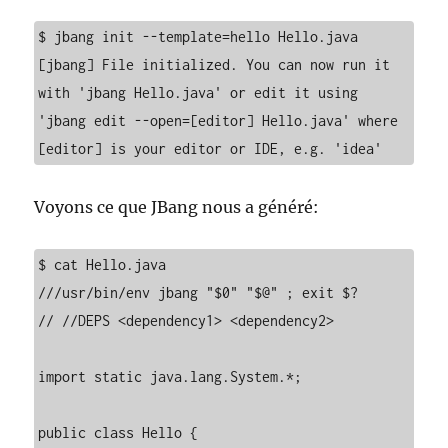
$ jbang init --template=hello Hello.java

[jbang] File initialized. You can now run it 
with 'jbang Hello.java' or edit it using 
'jbang edit --open=[editor] Hello.java' where 
[editor] is your editor or IDE, e.g. 'idea'
Voyons ce que JBang nous a généré:
$ cat Hello.java

///usr/bin/env jbang "$0" "$@" ; exit $?

// //DEPS <dependency1> <dependency2>

import static java.lang.System.*;

public class Hello {
