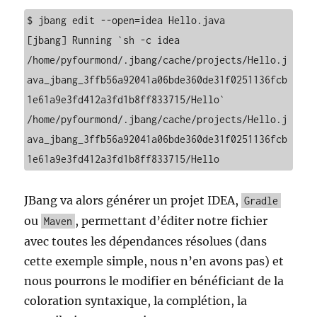
$ jbang edit --open=idea Hello.java

[jbang] Running `sh -c idea 
/home/pyfourmond/.jbang/cache/projects/Hello.j
ava_jbang_3ffb56a92041a06bde360de31f0251136fcb
1e61a9e3fd412a3fd1b8ff833715/Hello`

/home/pyfourmond/.jbang/cache/projects/Hello.j
ava_jbang_3ffb56a92041a06bde360de31f0251136fcb
1e61a9e3fd412a3fd1b8ff833715/Hello
JBang va alors générer un projet IDEA,
Gradle
ou
, permettant d’éditer notre fichier
Maven
avec toutes les dépendances résolues (dans
cette exemple simple, nous n’en avons pas) et
nous pourrons le modifier en bénéficiant de la
coloration syntaxique, la complétion, la