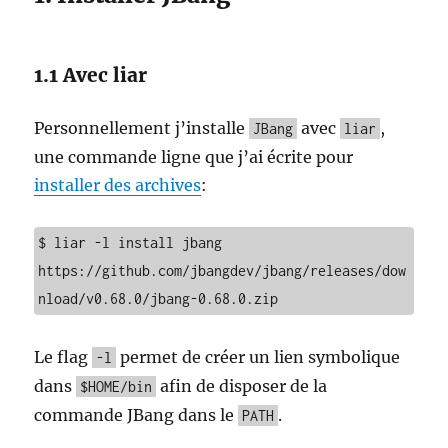
1.1 Avec liar
Personnellement j’installe
avec
,
JBang
liar
une commande ligne que j’ai écrite pour
installer des archives
:
$ liar -l install jbang 
https://github.com/jbangdev/jbang/releases/dow
nload/v0.68.0/jbang-0.68.0.zip
Le flag
permet de créer un lien symbolique
-l
dans
afin de disposer de la
$HOME/bin
commande JBang dans le
.
PATH