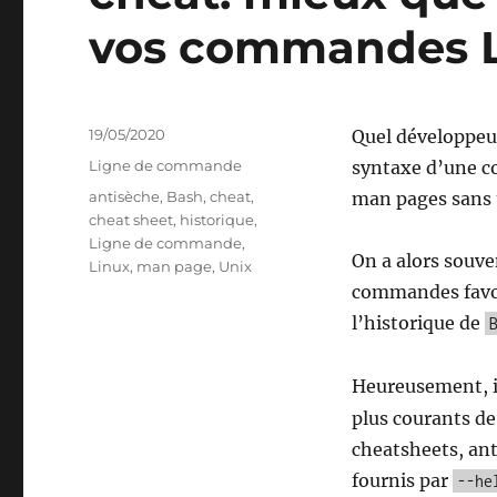
vos commandes 
Publié
19/05/2020
Quel développeur
le
Catégories
Ligne de commande
syntaxe d’une c
Étiquettes
antisèche
,
Bash
,
cheat
,
man pages sans t
cheat sheet
,
historique
,
Ligne de commande
,
On a alors souve
Linux
,
man page
,
Unix
commandes favori
l’historique de
Heureusement, il
plus courants d
cheatsheets, ant
fournis par
--he