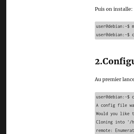
Puis on installe:
user@debian:~$ m
user@debian:~$ 
2.Config
Au premier lan
user@debian:~$ c
A config file wa
Would you like t
Cloning into '/h
remote: Enumerat