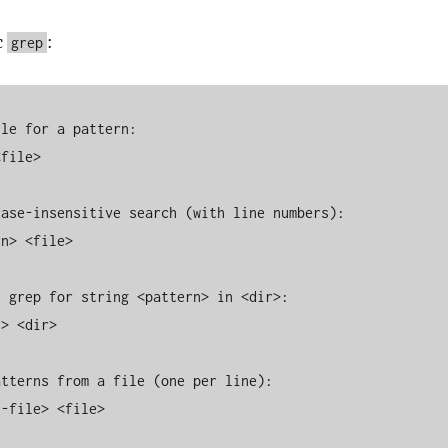
c
:
grep
le for a pattern:

file>

ase-insensitive search (with line numbers):

n> <file>

 grep for string <pattern> in <dir>:

> <dir>

tterns from a file (one per line):

-file> <file>
