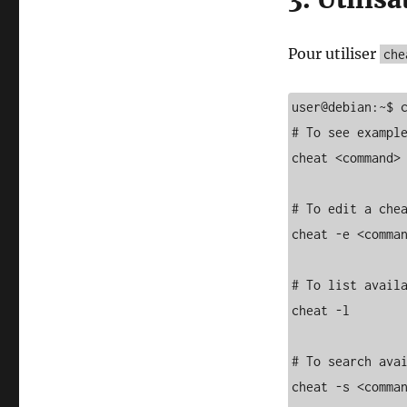
Pour utiliser
che
user@debian:~$ c
# To see example
cheat <command>

# To edit a chea
cheat -e <comman
# To list availa
cheat -l

# To search avai
cheat -s <comman