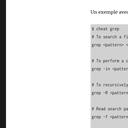
Un exemple ave
$ cheat grep

# To search a fi
grep <pattern> <
# To perform a c
grep -in <patter
# To recursively
grep -R <pattern
# Read search pa
grep -f <pattern