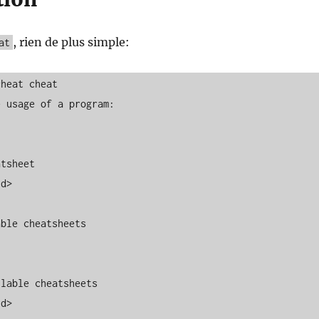
, rien de plus simple:
at
heat cheat

 usage of a program:

tsheet

d>

ble cheatsheets

lable cheatsheets

d>
