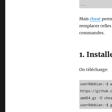
Mais
cheat
perme
remplacer celles
commandes.
1. Instal
On télécharge:
user@debian:~$ w
https://github.
amd64.gz -O chea