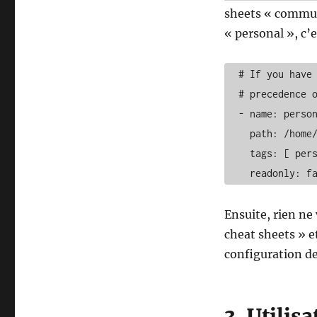
sheets « communi
« personal », c’e
  # If you have personalized cheatsheets, list them last. They will take

  # precedence over the more global cheatsheets.

  - name: personal

    path: /home/user/.config/cheat/cheatsheets/personal

    tags: [ personal ]

    readonly: f
Ensuite, rien ne
cheat sheets » et
configuration d
3. Utilisa