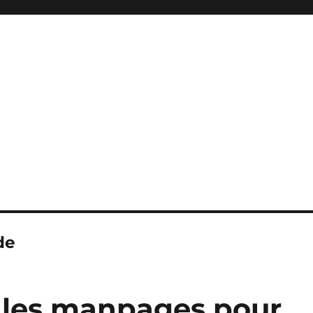
de
 les manpages pour