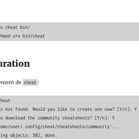
v cheat bin/

chmod u+x bin/cheat
uration
cement de
:
cheat
heat

s not found. Would you like to create one now? [Y/n]: Y

o download the community cheatsheets? [Y/n]: Y

ome/user/.config/cheat/cheatsheets/community'...

ing objects: 502, done.
