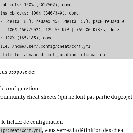
 objects: 100% (502/502), done.

ing objects: 100% (340/340), done.

2 (delta 185), reused 453 (delta 157), pack-reused 0

s: 100% (502/502), 125.50 KiB | 755.00 KiB/s, done.

: 100% (185/185), done.

ile: /home/user/.config/cheat/conf.yml

s file for advanced configuration information.
us propose de:
 de configuration
community cheat sheets (qui ne font pas partie du projet
r le fichier de configuration
, vous verrez la définition des cheat
fig/cheat/conf.yml