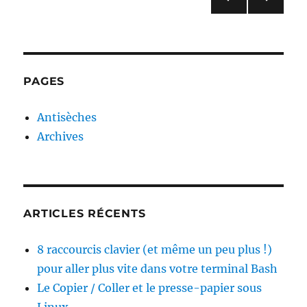
PAG
PAG
des
E
E
PRÉ
SUIV
publications
CÉD
ANT
ENT
E
PAGES
E
Antisèches
Archives
ARTICLES RÉCENTS
8 raccourcis clavier (et même un peu plus !)
pour aller plus vite dans votre terminal Bash
Le Copier / Coller et le presse-papier sous
Linux