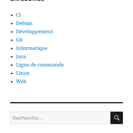
CI
Debian
Développement
Git
Informatique
Java
Ligne de commande
Linux
Web
RE
Recherche
pour :