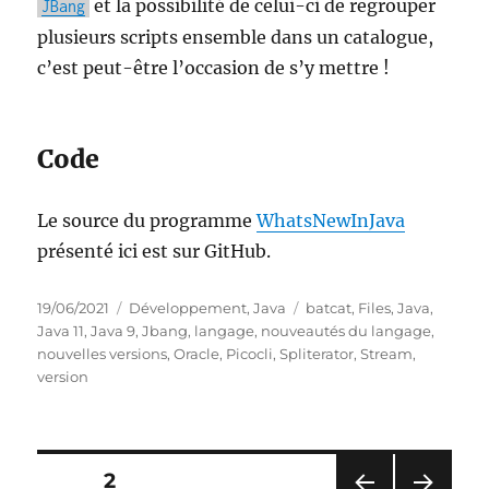
et la possibilité de celui-ci de regrouper
JBang
plusieurs scripts ensemble dans un catalogue,
c’est peut-être l’occasion de s’y mettre !
Code
Le source du programme
WhatsNewInJava
présenté ici est sur GitHub.
Publié
Catégories
Étiquettes
19/06/2021
Développement
,
Java
batcat
,
Files
,
Java
,
le
Java 11
,
Java 9
,
Jbang
,
langage
,
nouveautés du langage
,
nouvelles versions
,
Oracle
,
Picocli
,
Spliterator
,
Stream
,
version
Pagination
PAGE
2