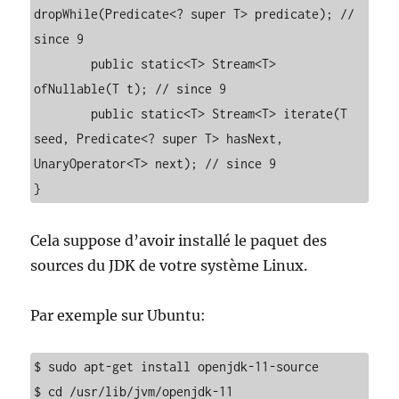
dropWhile(Predicate<? super T> predicate); // 
since 9

	public static<T> Stream<T> 
ofNullable(T t); // since 9

	public static<T> Stream<T> iterate(T 
seed, Predicate<? super T> hasNext, 
UnaryOperator<T> next); // since 9

Cela suppose d’avoir installé le paquet des
sources du JDK de votre système Linux.
Par exemple sur Ubuntu:
$ sudo apt-get install openjdk-11-source

$ cd /usr/lib/jvm/openjdk-11
