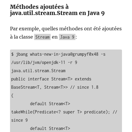
Méthodes ajoutées à
java.util.stream.Stream en Java 9
Par exemple, quelles méthodes ont été ajoutées
à la classe
en
:
Stream
Java 9
$ jbang whats-new-in-java@grumpyf0x48 -s 
/usr/lib/jvm/openjdk-11 -r 9 
java.util.stream.Stream

public interface Stream<T> extends 
BaseStream<T, Stream<T>> // since 1.8

{

	default Stream<T> 
takeWhile(Predicate<? super T> predicate); // 
since 9

	default Stream<T> 